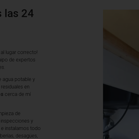
s las 24
 al lugar correcto!
uipo de expertos
es.
 agua potable y
 residuales en
es
cerca de mí
mpieza de
e inspecciones y
 e instalamos todo
berías, desagües,