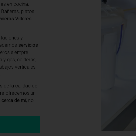
ones en cocina,
 Bañeras, platos
aneros Villores
itaciones y
frecemos
servicios
neros siempre
a y gas, calderas,
abajos verticales,
.
 de la calidad de
pre ofrecemos un
 cerca de mí
, no