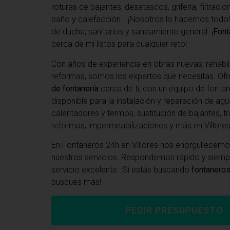
roturas de bajantes, desatascos, grifería, filtraci
baño y calefacción… ¡Nosotros lo hacemos todo!
de ducha, sanitarios y saneamiento general. ¡
Font
cerca de mí listos para cualquier reto!
Con años de experiencia en obras nuevas, rehabil
reformas, somos los expertos que necesitas. O
de fontanería
cerca de ti, con un equipo de fonta
disponible para la instalación y reparación de agu
calentadores y termos, sustitución de bajantes, tr
reformas, impermeabilizaciones y más en Villores
En
Fontaneros 24h en Villores
nos enorgullecemos
nuestros servicios. Respondemos rápido y siem
servicio excelente. ¡Si estás buscando
fontaneros
busques más!
PEDIR PRESUPUESTO