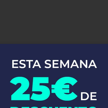
¿Dónde Estamos?
ti para ofrecerte el mejor servicio de fontanería, sin import
para asegurarnos de que siempre puedas contar con nosotros 
illores
está a tu disposición para solucionar cualquier problema