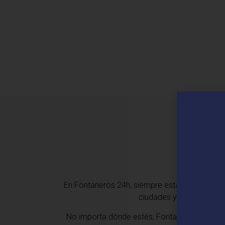
En Fontaneros 24h, siempre estamos cerca de 
ciudades y localidades 
No importa dónde estés,
Fontaneros 24h en V