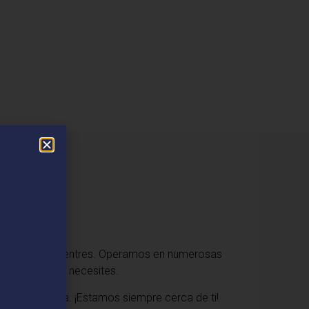
​
ar dónde te encuentres. Operamos en numerosas
cuando más lo necesites.
 de fontanería. ¡Estamos siempre cerca de ti!