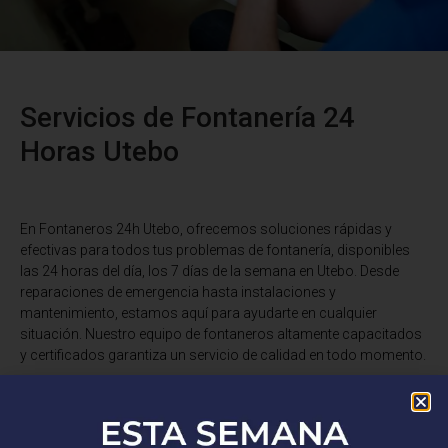
Servicios de Fontanería 24
Horas Utebo
En Fontaneros 24h Utebo
, ofrecemos soluciones rápidas y
efectivas para todos tus problemas de fontanería, disponibles
las 24 horas del día, los 7 días de la semana en Utebo. Desde
reparaciones de emergencia hasta instalaciones y
mantenimiento, estamos aquí para ayudarte en cualquier
situación. Nuestro equipo de fontaneros altamente capacitados
y certificados garantiza un servicio de calidad en todo momento.
¿Tienes una fuga de agua, un desagüe obstruido o necesitas una
instalación de fontanería? No busques más. Somos expertos en
reparaciones de tuberías, desatascos, instalaciones de grifería,