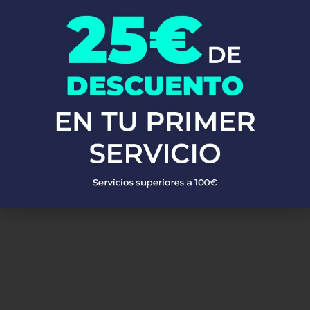
calentadores, calderas y mucho más. Utilizamos materiales de
alta calidad y las técnicas más avanzadas para asegurarnos de
que tu sistema de fontanería funcione perfectamente.
No esperes más!
Llámanos ahora y descubre por qué tantos
clientes confían en Fontaneros 24h. Resolvemos tus problemas
de fontanería de manera rápida, eficiente y a precios
competitivos en Utebo. ¡Estamos aquí para ti, siempre que nos
necesites!
PEDIR PRESUPUESTO