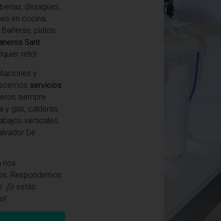
berías, desagües,
ones en cocina,
 Bañeras, platos
aneros Sant
quier reto!
itaciones y
frecemos
servicios
neros siempre
a y gas, calderas,
abajos verticales,
alvador De
a
nos
cios. Respondemos
. ¡Si estás
s!