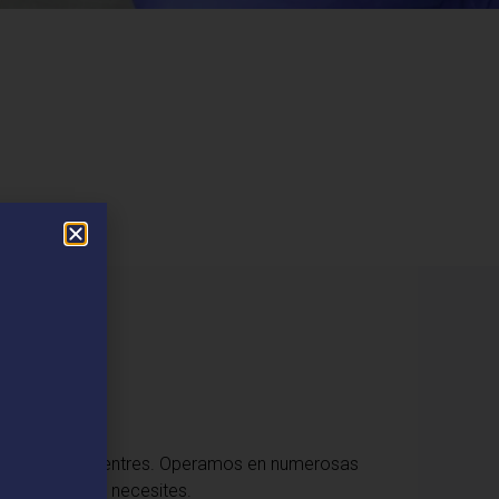
​
ar dónde te encuentres. Operamos en numerosas
cuando más lo necesites.