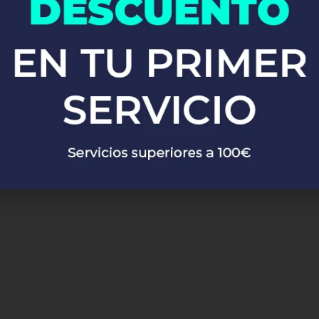
 Salvador De Guardiola
está a tu disposición para solucionar c
cerca de ti!