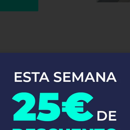
¿Dónde Estamos?
ti para ofrecerte el mejor servicio de fontanería, sin import
para asegurarnos de que siempre puedas contar con nosotros 