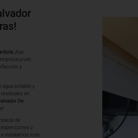
alvador
ras!
rdiola
, ¡has
 empresa joven
efacción y
 agua potable y
 residuales en
Salvador De
e!
mpieza de
e inspecciones y
 e instalamos todo