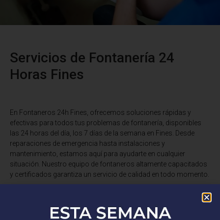
Servicios de Fontanería 24
Horas Fines
En Fontaneros 24h Fines
, ofrecemos soluciones rápidas y
efectivas para todos tus problemas de fontanería, disponibles
las 24 horas del día, los 7 días de la semana en Fines. Desde
reparaciones de emergencia hasta instalaciones y
mantenimiento, estamos aquí para ayudarte en cualquier
situación. Nuestro equipo de fontaneros altamente capacitados
y certificados garantiza un servicio de calidad en todo momento.
¿Tienes una fuga de agua, un desagüe obstruido o necesitas una
instalación de fontanería? No busques más. Somos expertos en
reparaciones de tuberías, desatascos, instalaciones de grifería,