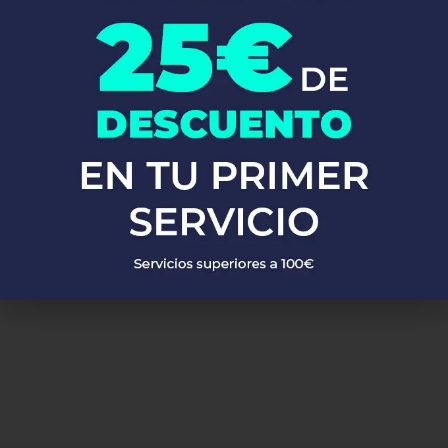
calentadores, calderas y mucho más. Utilizamos materiales de
alta calidad y las técnicas más avanzadas para asegurarnos de
que tu sistema de fontanería funcione perfectamente.
No esperes más!
Llámanos ahora y descubre por qué tantos
clientes confían en Fontaneros 24h. Resolvemos tus problemas
de fontanería de manera rápida, eficiente y a precios
competitivos en Fines. ¡Estamos aquí para ti, siempre que nos
necesites!
PEDIR PRESUPUESTO