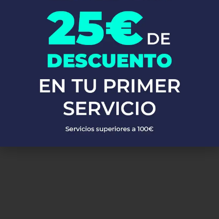
calentadores, calderas y mucho más. Utilizamos materiales de
alta calidad y las técnicas más avanzadas para asegurarnos de
que tu sistema de fontanería funcione perfectamente.
No esperes más!
Llámanos ahora y descubre por qué tantos
clientes confían en Fontaneros 24h. Resolvemos tus problemas
de fontanería de manera rápida, eficiente y a precios
competitivos en Entrevías. ¡Estamos aquí para ti, siempre que
nos necesites!
PEDIR PRESUPUESTO