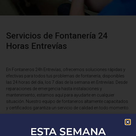
Servicios de Fontanería 24
Horas Entrevías
En Fontaneros 24h Entrevías
, ofrecemos soluciones rápidas y
efectivas para todos tus problemas de fontanería, disponibles
las 24 horas del día, los 7 días de la semana en Entrevías. Desde
reparaciones de emergencia hasta instalaciones y
mantenimiento, estamos aquí para ayudarte en cualquier
situación. Nuestro equipo de fontaneros altamente capacitados
y certificados garantiza un servicio de calidad en todo momento.
¿Tienes una fuga de agua, un desagüe obstruido o necesitas una
instalación de fontanería? No busques más. Somos expertos en
reparaciones de tuberías, desatascos, instalaciones de grifería,