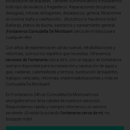
localización de arquetas. También suministramos e instalamos
todo tipo de lavabos y fregaderos. Reparaciones de tuberías,
desagües, roturas de bajantes, desatascos, grifería, filtraciones
en cocina, baño y calefacción… ¡Nosotros lo hacemos todo!
Bañeras, platos de ducha, sanitarios y saneamiento general.
¡
Fontaneros Cornudella De Montsant
cerca de mí listos para
cualquier reto!
Con años de experiencia en obras nuevas, rehabilitaciones y
reformas, somos los expertos que necesitas. Ofrecemos
servicios de fontanería
cerca de ti, con un equipo de fontaneros
siempre disponible para la instalación y reparación de agua y
gas, calderas, calentadores y termos, sustitución de bajantes,
trabajos verticales, reformas, impermeabilizaciones y más en
Cornudella De Montsant.
En
Fontaneros 24h en Cornudella De Montsant
nos
enorgullecemos de la calidad de nuestros servicios.
Respondemos rápido y siempre ofrecemos un servicio
excelente. ¡Si estás buscando
fontaneros cerca de mí
, no
busques más!