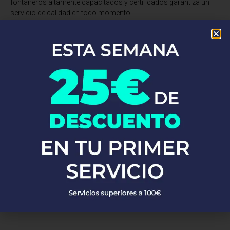
fontaneros altamente capacitados y certificados garantiza un
servicio de calidad en todo momento.
¿Tienes una fuga de agua, un desagüe obstruido o necesitas una
instalación de fontanería? No busques más. Somos expertos en
reparaciones de tuberías, desatascos, instalaciones de grifería,
calentadores, calderas y mucho más. Utilizamos materiales de
alta calidad y las técnicas más avanzadas para asegurarnos de
que tu sistema de fontanería funcione perfectamente.
No esperes más!
Llámanos ahora y descubre por qué tantos
clientes confían en Fontaneros 24h. Resolvemos tus problemas
de fontanería de manera rápida, eficiente y a precios
competitivos en Cornudella De Montsant. ¡Estamos aquí para ti,
siempre que nos necesites!
PEDIR PRESUPUESTO