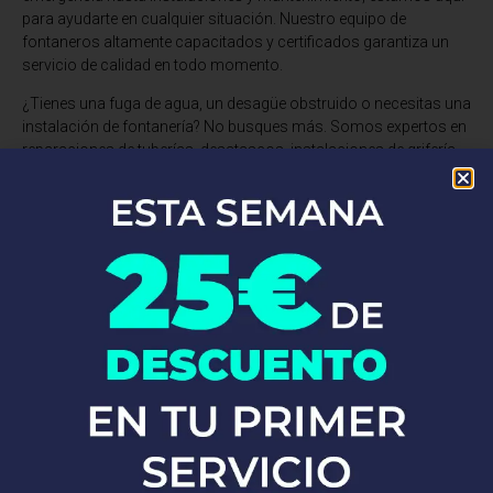
para ayudarte en cualquier situación. Nuestro equipo de
fontaneros altamente capacitados y certificados garantiza un
servicio de calidad en todo momento.
¿Tienes una fuga de agua, un desagüe obstruido o necesitas una
instalación de fontanería? No busques más. Somos expertos en
reparaciones de tuberías, desatascos, instalaciones de grifería,
calentadores, calderas y mucho más. Utilizamos materiales de
alta calidad y las técnicas más avanzadas para asegurarnos de
que tu sistema de fontanería funcione perfectamente.
No esperes más!
Llámanos ahora y descubre por qué tantos
clientes confían en Fontaneros 24h. Resolvemos tus problemas
de fontanería de manera rápida, eficiente y a precios
competitivos en Castilblanco De Los Arroyos. ¡Estamos aquí
para ti, siempre que nos necesites!
PEDIR PRESUPUESTO