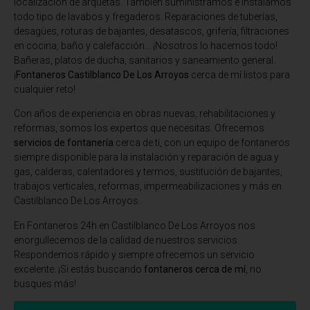
localización de arquetas. También suministramos e instalamos
todo tipo de lavabos y fregaderos. Reparaciones de tuberías,
desagües, roturas de bajantes, desatascos, grifería, filtraciones
en cocina, baño y calefacción… ¡Nosotros lo hacemos todo!
Bañeras, platos de ducha, sanitarios y saneamiento general.
¡
Fontaneros Castilblanco De Los Arroyos
cerca de mí listos para
cualquier reto!
Con años de experiencia en obras nuevas, rehabilitaciones y
reformas, somos los expertos que necesitas. Ofrecemos
servicios de fontanería
cerca de ti, con un equipo de fontaneros
siempre disponible para la instalación y reparación de agua y
gas, calderas, calentadores y termos, sustitución de bajantes,
trabajos verticales, reformas, impermeabilizaciones y más en
Castilblanco De Los Arroyos.
En
Fontaneros 24h en Castilblanco De Los Arroyos
nos
enorgullecemos de la calidad de nuestros servicios.
Respondemos rápido y siempre ofrecemos un servicio
excelente. ¡Si estás buscando
fontaneros cerca de mí
, no
busques más!