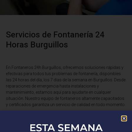
Servicios de Fontanería 24
Horas Burguillos
En Fontaneros 24h Burguillos
, ofrecemos soluciones rápidas y
efectivas para todos tus problemas de fontanería, disponibles
las 24 horas del día, los 7 días de la semana en Burguillos. Desde
reparaciones de emergencia hasta instalaciones y
mantenimiento, estamos aquí para ayudarte en cualquier
situación. Nuestro equipo de fontaneros altamente capacitados
y certificados garantiza un servicio de calidad en todo momento.
¿Tienes una fuga de agua, un desagüe obstruido o necesitas una
instalación de fontanería? No busques más. Somos expertos en
reparaciones de tuberías, desatascos, instalaciones de grifería,