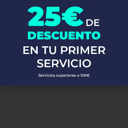
calentadores, calderas y mucho más. Utilizamos materiales de
alta calidad y las técnicas más avanzadas para asegurarnos de
que tu sistema de fontanería funcione perfectamente.
No esperes más!
Llámanos ahora y descubre por qué tantos
clientes confían en Fontaneros 24h. Resolvemos tus problemas
de fontanería de manera rápida, eficiente y a precios
competitivos en Burguillos. ¡Estamos aquí para ti, siempre que
nos necesites!
PEDIR PRESUPUESTO