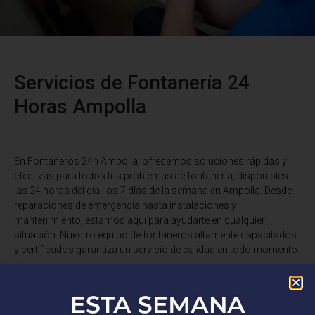
Servicios de Fontanería 24
Horas Ampolla
En Fontaneros 24h Ampolla
, ofrecemos soluciones rápidas y
efectivas para todos tus problemas de fontanería, disponibles
las 24 horas del día, los 7 días de la semana en Ampolla. Desde
reparaciones de emergencia hasta instalaciones y
mantenimiento, estamos aquí para ayudarte en cualquier
situación. Nuestro equipo de fontaneros altamente capacitados
y certificados garantiza un servicio de calidad en todo momento.
¿Tienes una fuga de agua, un desagüe obstruido o necesitas una
instalación de fontanería? No busques más. Somos expertos en
reparaciones de tuberías, desatascos, instalaciones de grifería,