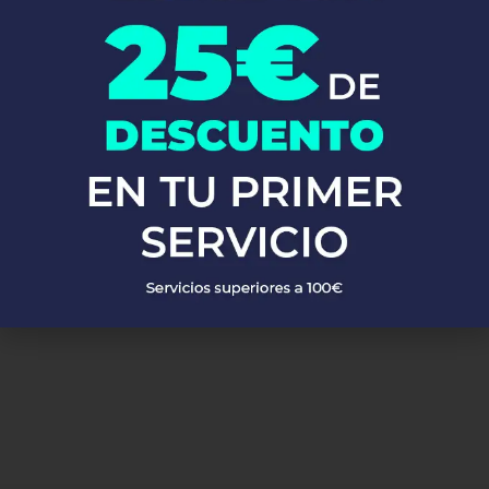
calentadores, calderas y mucho más. Utilizamos materiales de
alta calidad y las técnicas más avanzadas para asegurarnos de
que tu sistema de fontanería funcione perfectamente.
No esperes más!
Llámanos ahora y descubre por qué tantos
clientes confían en Fontaneros 24h. Resolvemos tus problemas
de fontanería de manera rápida, eficiente y a precios
competitivos en Ampolla. ¡Estamos aquí para ti, siempre que nos
necesites!
PEDIR PRESUPUESTO