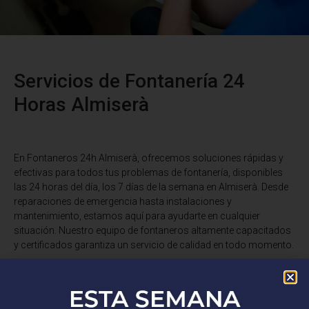
Servicios de Fontanería 24
Horas Almiserà
En Fontaneros 24h Almiserà
, ofrecemos soluciones rápidas y
efectivas para todos tus problemas de fontanería, disponibles
las 24 horas del día, los 7 días de la semana en Almiserà. Desde
reparaciones de emergencia hasta instalaciones y
mantenimiento, estamos aquí para ayudarte en cualquier
situación. Nuestro equipo de fontaneros altamente capacitados
y certificados garantiza un servicio de calidad en todo momento.
¿Tienes una fuga de agua, un desagüe obstruido o necesitas una
instalación de fontanería? No busques más. Somos expertos en
reparaciones de tuberías, desatascos, instalaciones de grifería,