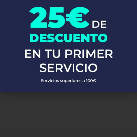
calentadores, calderas y mucho más. Utilizamos materiales de
alta calidad y las técnicas más avanzadas para asegurarnos de
que tu sistema de fontanería funcione perfectamente.
No esperes más!
Llámanos ahora y descubre por qué tantos
clientes confían en Fontaneros 24h. Resolvemos tus problemas
de fontanería de manera rápida, eficiente y a precios
competitivos en Almiserà. ¡Estamos aquí para ti, siempre que
nos necesites!
PEDIR PRESUPUESTO