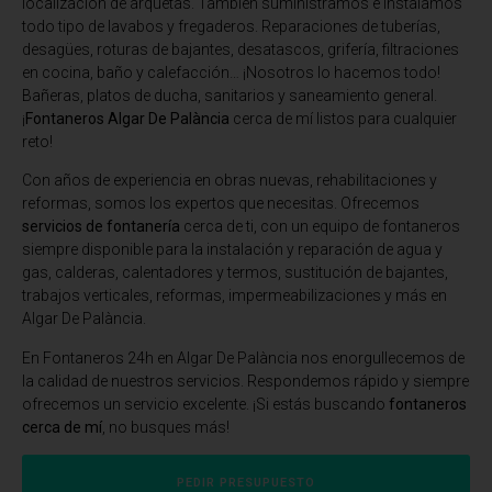
localización de arquetas. También suministramos e instalamos
todo tipo de lavabos y fregaderos. Reparaciones de tuberías,
desagües, roturas de bajantes, desatascos, grifería, filtraciones
en cocina, baño y calefacción… ¡Nosotros lo hacemos todo!
Bañeras, platos de ducha, sanitarios y saneamiento general.
¡
Fontaneros Algar De Palància
cerca de mí listos para cualquier
reto!
Con años de experiencia en obras nuevas, rehabilitaciones y
reformas, somos los expertos que necesitas. Ofrecemos
servicios de fontanería
cerca de ti, con un equipo de fontaneros
siempre disponible para la instalación y reparación de agua y
gas, calderas, calentadores y termos, sustitución de bajantes,
trabajos verticales, reformas, impermeabilizaciones y más en
Algar De Palància.
En
Fontaneros 24h en Algar De Palància
nos enorgullecemos de
la calidad de nuestros servicios. Respondemos rápido y siempre
ofrecemos un servicio excelente. ¡Si estás buscando
fontaneros
cerca de mí
, no busques más!
PEDIR PRESUPUESTO