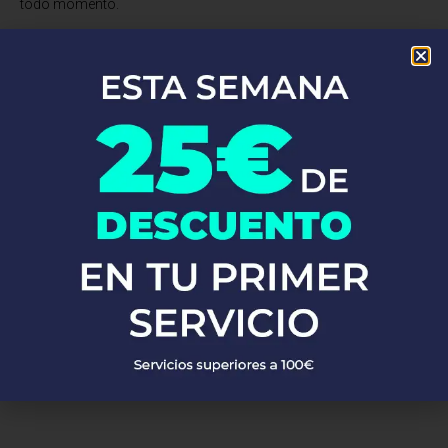
todo momento.
¿Tienes una fuga de agua, un desagüe obstruido o necesitas una
instalación de fontanería? No busques más. Somos expertos en
reparaciones de tuberías, desatascos, instalaciones de grifería,
calentadores, calderas y mucho más. Utilizamos materiales de
alta calidad y las técnicas más avanzadas para asegurarnos de
que tu sistema de fontanería funcione perfectamente.
No esperes más!
Llámanos ahora y descubre por qué tantos
clientes confían en Fontaneros 24h. Resolvemos tus problemas
de fontanería de manera rápida, eficiente y a precios
competitivos en Algar De Palància. ¡Estamos aquí para ti,
siempre que nos necesites!
PEDIR PRESUPUESTO