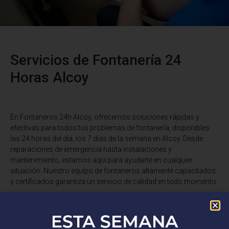
Servicios de Fontanería 24
Horas Alcoy
En Fontaneros 24h Alcoy
, ofrecemos soluciones rápidas y
efectivas para todos tus problemas de fontanería, disponibles
las 24 horas del día, los 7 días de la semana en Alcoy. Desde
reparaciones de emergencia hasta instalaciones y
mantenimiento, estamos aquí para ayudarte en cualquier
situación. Nuestro equipo de fontaneros altamente capacitados
y certificados garantiza un servicio de calidad en todo momento.
¿Tienes una fuga de agua, un desagüe obstruido o necesitas una
instalación de fontanería? No busques más. Somos expertos en
reparaciones de tuberías, desatascos, instalaciones de grifería,