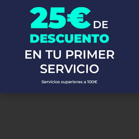
calentadores, calderas y mucho más. Utilizamos materiales de
alta calidad y las técnicas más avanzadas para asegurarnos de
que tu sistema de fontanería funcione perfectamente.
No esperes más!
Llámanos ahora y descubre por qué tantos
clientes confían en Fontaneros 24h. Resolvemos tus problemas
de fontanería de manera rápida, eficiente y a precios
competitivos en Alcoy. ¡Estamos aquí para ti, siempre que nos
necesites!
PEDIR PRESUPUESTO