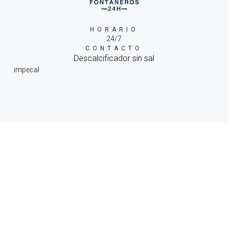
HORARIO
24/7
CONTACTO
Descalcificador sin sal
impecal